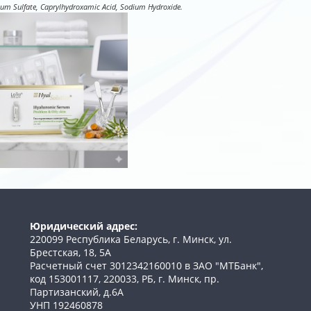
um Sulfate, Caprylhydroxamic Acid, Sodium Hydroxide.
Юридический адрес:
220099 Республика Беларусь, г. Минск, ул.
Брестская, 18, 5А
Расчетный счет 3012342160010 в ЗАО "МТБанк",
код 153001117, 220033, РБ, г. Минск, пр.
Партизанский, д.6А
УНП 192460878