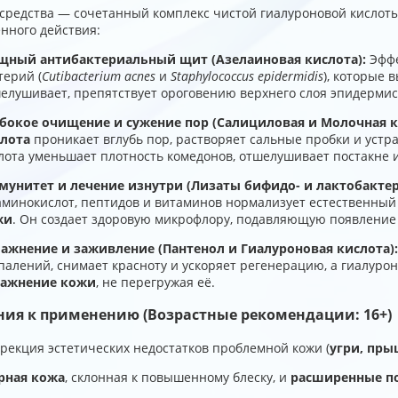
 средства — сочетанный комплекс чистой гиалуроновой кисло
нного действия:
ный антибактериальный щит (Азелаиновая кислота):
Эффе
терий (
Cutibacterium acnes
и
Staphylococcus epidermidis
), которые 
елушивает, препятствует ороговению верхнего слоя эпидермис
бокое очищение и сужение пор (Салициловая и Молочная к
лота
проникает вглубь пор, растворяет сальные пробки и устр
лота уменьшает плотность комедонов, отшелушивает постакне 
унитет и лечение изнутри (Лизаты бифидо- и лактобактер
аминокислот, пептидов и витаминов нормализует естественный
жи
. Он создает здоровую микрофлору, подавляющую появлени
ажнение и заживление (Пантенол и Гиалуроновая кислота):
палений, снимает красноту и ускоряет регенерацию, а гиалуро
лажнение кожи
, не перегружая её.
ния к применению (Возрастные рекомендации: 16+)
рекция эстетических недостатков проблемной кожи (
угри, пр
рная кожа
, склонная к повышенному блеску, и
расширенные п