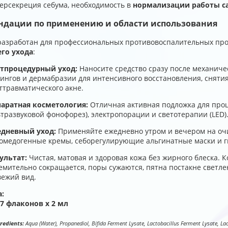
ерсекреция себума, необходимость в
нормализации работы с
ндации по применению и области использования
разработан для профессиональных противовоспалительных про
го ухода
:
тпроцедурный уход:
Наносите средство сразу после механичес
ингов и дермабразии для интенсивного восстановления, сняти
ттравматического акне.
аратная косметология:
Отличная активная подложка для проц
ьтразвуковой фонофорез), электропорации и светотерапии (LED)
дневный уход:
Применяйте ежедневно утром и вечером на оч
омедогенные кремы, себорегулирующие альгинатные маски и 
ультат:
Чистая, матовая и здоровая кожа без жирного блеска. 
емительно сокращается, поры сужаются, пятна постакне светл
вежий вид.
:
7 флаконов х 2 мл
redients:
Aqua (Water), Propanediol, Bifida Ferment Lysate, Lactobacillus Ferment Lysate, Lac