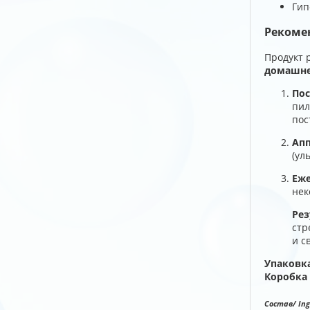
Гип
Рекоме
Продукт 
домашне
Пос
пил
пос
Апп
(ул
Еже
нек
Рез
стр
и с
Упаковка
Коробка 
Состав/ Ing