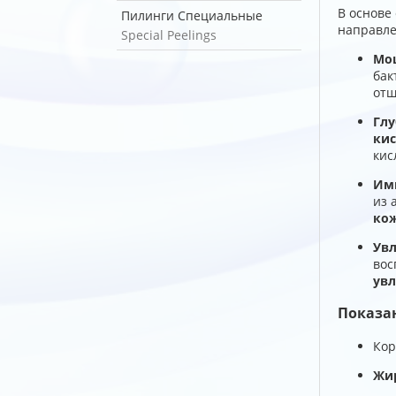
В основе
Пилинги Специальные
направле
Special Peelings
Мощ
бак
отш
Глу
кис
кис
Имм
из 
ко
Увл
вос
ув
Показа
Кор
Жи