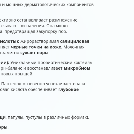
ты и мощных дерматологических компонентов
ктивно останавливает размножение
вызывают воспаления. Она мягко
а, предотвращая закупорку пор.
ислоты):
Жирорастворимая
салициловая
аняет
черные точки на коже
. Молочная
и заметно
сужает поры
.
ий):
Уникальный пробиотический коктейль
 pH-баланс и восстанавливает
микробиом
е новых прыщей.
Пантенол мгновенно успокаивает очаги
новая кислота обеспечивает
глубокое
ыщи
, папулы, пустулы в различных формах).
оры
.